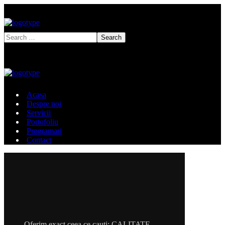
Acasa
Despre noi
Servicii
Portofoliu
Programari
Contact
Oferim exact ceea ce cauti: CALITATE,