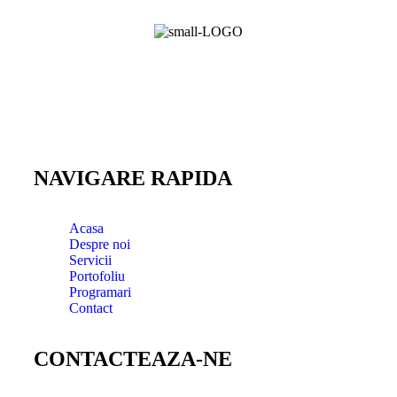
Oferim exact ceea ce cauti: CALITATE, PUTERE,
SUNET. Aceste cuvinte nu sunt doar sloganul
CustomExhaust, ci si filozofia care conduce compania.
Oferim servicii de calitate superioara!
NAVIGARE RAPIDA
Acasa
Despre noi
Servicii
Portofoliu
Programari
Contact
CONTACTEAZA-NE