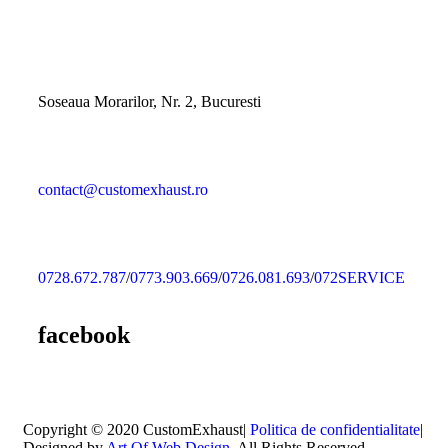
Pentru mai multe informatii nu ezita sa ne contactezi
Soseaua Morarilor, Nr. 2, Bucuresti
contact@customexhaust.ro
0728.672.787
/
0773.903.669
/
0726.081.693
/
072SERVICE
facebook
Copyright © 2020 CustomExhaust|
Politica de confidentialitate
|
Designed by
Art Of Web Design
. All Rights Reserved.