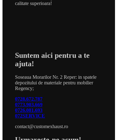
calitate superioara!
Suntem aici pentru a te
ajuta!
Soseaua Morarilor Nr. 2 Reper: in spatele
depozitului de materiale pentru mobilier
Regency;
0728.672.787
0773.903.669
0726.081.693
072SERVICE
contact@customexhaust.ro
Urmareste-ne acum!