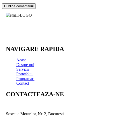
Oferim exact ceea ce cauti: CALITATE, PUTERE, SUNET.
Aceste cuvinte nu sunt doar sloganul CustomExhaust, ci si
filozofia care conduce compania. Oferim servicii de calitate
superioara!
NAVIGARE RAPIDA
Acasa
Despre noi
Servicii
Portofoliu
Programari
Contact
CONTACTEAZA-NE
Pentru mai multe informatii nu ezita sa ne contactezi
Soseaua Morarilor, Nr. 2, Bucuresti